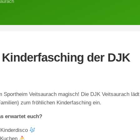
saurach
erichte
2020
erichte
2019
 Kinderfasching der DJK
m Sportheim Veitsaurach magisch! Die DJK Veitsaurach lädt
 Familien) zum fröhlichen Kinderfasching ein.
as erwartet euch?
e Kinderdisco
d Kuchen