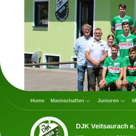
Skip
to
content
Home
Mannschaften
Junioren
M
1.
DJK-
Spielb
DJK Veitsaurach e.
Mannschaft
Ballpiraten
2021/