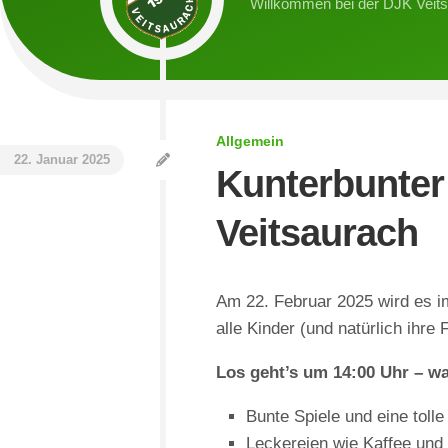
Willkommen bei der DJK Veit
2.
U7-
Spielb
Mannschaft
Junioren
2019/
Damen
U9-
Spielb
Junioren
2018/
Walking
Football
U11-
Allgemein
Junioren
22. Januar 2025
Kunterbunter
U13-
Junioren
Veitsaurach
U17-
Junioren
Am 22. Februar 2025 wird es i
U19-
alle Kinder (und natürlich ihre
Junioren
Los geht’s um 14:00 Uhr – w
Bunte Spiele und eine toll
Leckereien wie Kaffee un