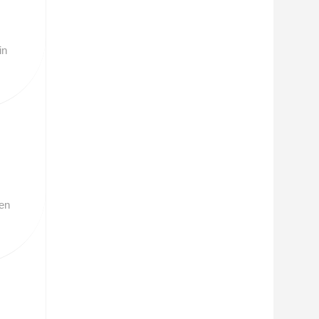
in
ten