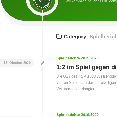
Willkommen bei der DJK Veit
2.
U7-
Spielb
Mannschaft
Junioren
2019/
Damen
U9-
Spielb
Junioren
2018/
Walking
Football
U11-
Category:
Spielberic
Junioren
U13-
Junioren
Spielberichte 2019/2020
18. Oktober 2020
1:2 im Spiel gegen 
U17-
Junioren
Die U23 des TSV 1860 Weißenburg 
vierten Spiel nach der unfreiwillig
U19-
Junioren
Veitsaurach verlangten...
Spielberichte 2019/2020