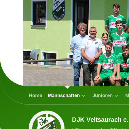
Skip
to
content
Home
Mannschaften
Junioren
M
1.
DJK-
Spielb
DJK Veitsaurach e.
Mannschaft
Ballpiraten
2021/