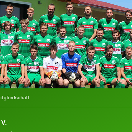
itgliedschaft
erichte
 V.
2022