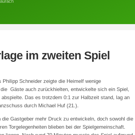
saurach
erichte
2020
erichte
2019
lage im zweiten Spiel
 Philipp Schneider zeigte die Heimelf wenige
 die Gäste auch zurückhielten, entwickelte sich ein Spiel,
 abspielte. Das es trotzdem 0:1 zur Halbzeit stand, lag an
anzschuss durch Michael Huf (21.).
die Gastgeber mehr Druck zu entwickeln, doch sowohl die
eren Torgelegenheiten blieben bei der Spielgemeinschaft.