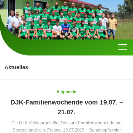
Skip
to
content
Aktuelles
Allgemein
DJK-Familienwochende vom 19.07. –
21.07.
Die DJK Veitsaurach lädt Sie zum Familienwochende am
Sportgelände ein. Freitag, 19.07.2019 – Schafkopfturnier